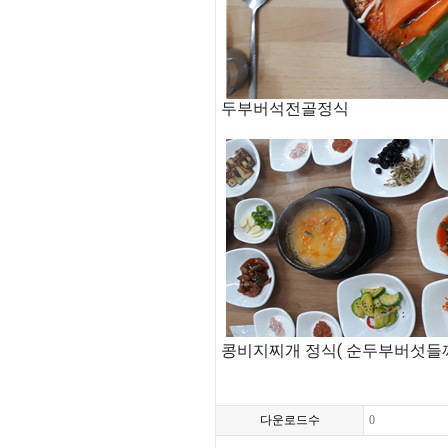
두부버석전골정식
콩비지찌개 정식( 순두부버섯들
다운로드수
0