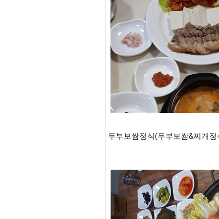
두부보쌈정식(두부보쌈&찌개정