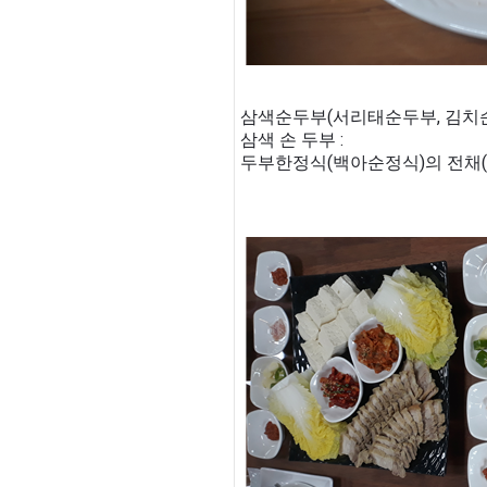
삼색순두부(서리태순두부, 김치순
삼색 손 두부 :
두부한정식(백아순정식)의 전채(