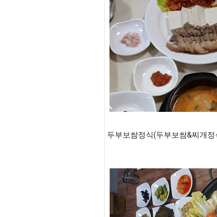
두부보쌈정식(두부보쌈&찌개정