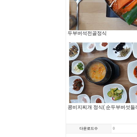
두부버석전골정식
콩비지찌개 정식( 순두부버섯들
다운로드수
0