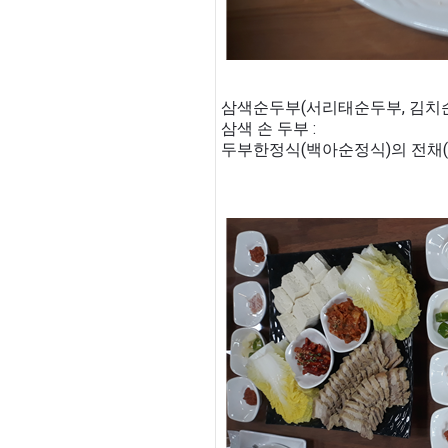
삼색순두부(서리태순두부, 김치순
삼색 손 두부 :
두부한정식(백아순정식)의 전채(